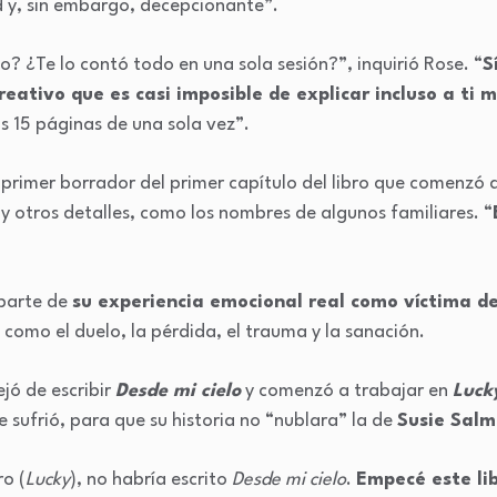
 y, sin embargo, decepcionante”.
o? ¿Te lo contó todo en una sola sesión?”, inquirió Rose. “
S
reativo que es casi imposible de explicar incluso a ti 
as 15 páginas de una sola vez”.
primer borrador del primer capítulo del libro que comenzó a 
 y otros detalles, como los nombres de algunos familiares. “
 parte de
su experiencia emocional real como víctima de 
como el duelo, la pérdida, el trauma y la sanación.
jó de escribir
Desde mi cielo
y comenzó a trabajar en
Luck
 sufrió, para que su historia no “nublara” la de
Susie Sal
ro (
Lucky
), no habría escrito
Desde mi cielo
.
Empecé este lib