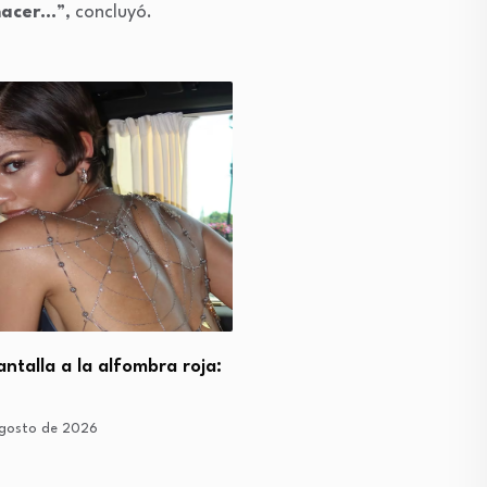
 nacer…
”, concluyó.
antalla a la alfombra roja:
“Nos pidió de rodillas”: el
desgarrador testimonio 
gosto de 2026
5 de agosto de 2026