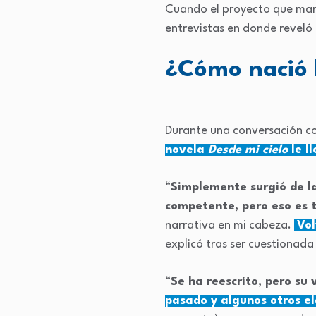
Cuando el proyecto que marcó
entrevistas en donde reveló
¿Cómo nació l
Durante una conversación co
novela
Desde mi cielo
le l
“
Simplemente surgió de l
competente, pero eso es 
narrativa en mi cabeza.
Vol
explicó tras ser cuestionada 
“
Se ha reescrito, pero su
pasado y algunos otros e