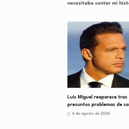
necesitaba contar mi hist
s Pérez Hilton? El famoso
Luis Miguel reaparece tras
o que…
presuntos problemas de s
osto de 2026
6 de agosto de 2026