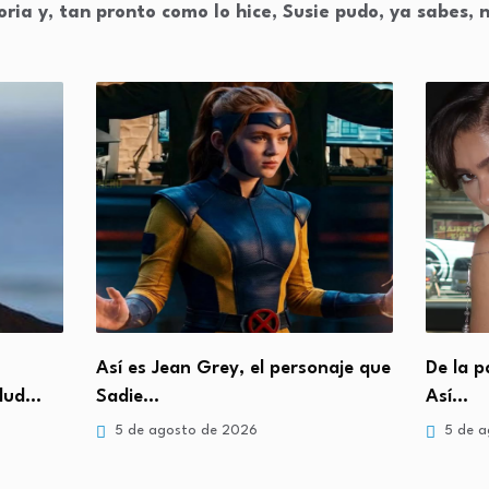
oria y, tan pronto como lo hice, Susie pudo, ya sabes,
Así es Jean Grey, el personaje que
De la p
alud…
Sadie…
Así…
5 de agosto de 2026
5 de a