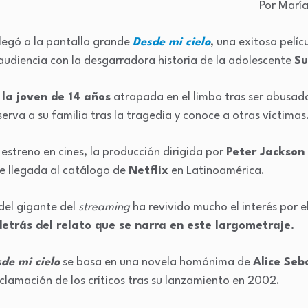
Por Marí
legó a la pantalla grande
Desde mi cielo
, una exitosa pelí
audiencia con la desgarradora historia de la adolescente
Su
 la joven de 14 años
atrapada en el limbo tras ser abusad
serva a su familia tras la tragedia y conoce a otras víctimas
estreno en cines, la producción dirigida por
Peter Jackson
nte llegada al catálogo de
Netflix
en Latinoamérica.
 del gigante del
streaming
ha revivido mucho el interés por e
detrás del relato que se narra en este largometraje.
de mi cielo
se basa en una novela homónima de
Alice Seb
aclamación de los críticos tras su lanzamiento en 2002.