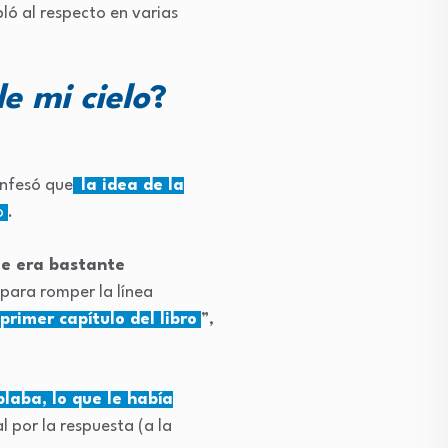
ló al respecto en varias
e mi cielo
?
onfesó que
la idea de la
o
.
ue era bastante
 para romper la línea
 primer capítulo del libro
”,
laba, lo que le había
 por la respuesta (a la