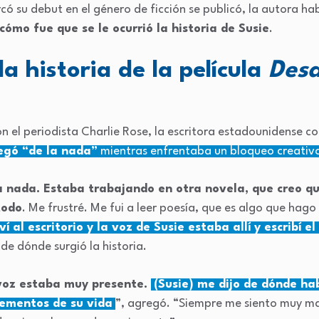
 su debut en el género de ficción se publicó, la autora hab
cómo fue que se le ocurrió la historia de Susie
.
a historia de la película
Desd
n el periodista Charlie Rose, la escritora estadounidense c
legó “de la nada”
mientras enfrentaba un bloqueo creativ
a nada. Estaba trabajando en otra novela, que creo q
todo
. Me frustré. Me fui a leer poesía, que es algo que hago
ví al escritorio y la voz de Susie estaba allí y escribí el
de dónde surgió la historia.
 voz estaba muy presente.
(Susie) me dijo de dónde hab
lementos de su vida
”, agregó. “Siempre me siento muy mal