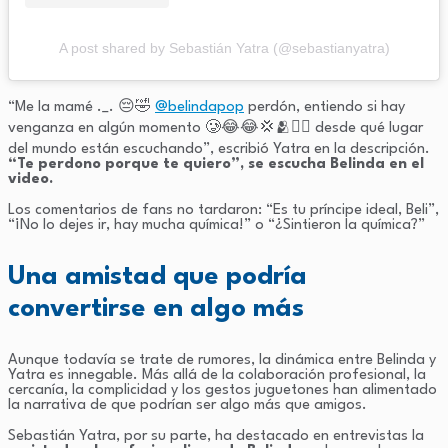
A post shared by Sebastián Yatra (@sebastianyatra)
“Me la mamé ._. 😔🤣
@belindapop
perdón, entiendo si hay
venganza en algún momento 🥲😂😂💢🫂❤️‍🔥 desde qué lugar
del mundo están escuchando”, escribió Yatra en la descripción.
“Te perdono porque te quiero”, se escucha Belinda en el
video.
Los comentarios de fans no tardaron: “Es tu príncipe ideal, Beli”,
“¡No lo dejes ir, hay mucha química!” o “¿Sintieron la química?”
Una amistad que podría
convertirse en algo más
Aunque todavía se trate de rumores, la dinámica entre Belinda y
Yatra es innegable. Más allá de la colaboración profesional, la
cercanía, la complicidad y los gestos juguetones han alimentado
la narrativa de que podrían ser algo más que amigos.
Sebastián Yatra, por su parte, ha destacado en entrevistas la