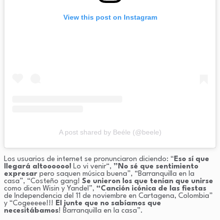
View this post on Instagram
A post shared by Beéle (@beele)
Los usuarios de internet se pronunciaron diciendo: “
Eso sí que
llegará altoooooo!
Lo vi venir“,
”No sé que sentimiento
expresar
pero saquen música buena”, “Barranquilla en la
casa”, “Costeño gang!
Se unieron los que tenían que unirse
como dicen Wisin y Yandel”,
“Canción icónica de las fiestas
de Independencia del 11 de noviembre en Cartagena, Colombia”
y “Cogeeeee!!!
El junte que no sabíamos que
necesitábamos
! Barranquilla en la casa”.