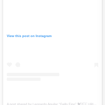
View this post on Instagram
A post shared by Leonardo Aguilar “Gallo Fino” 🐓🇲🇽 (@leonardoaguilaroficial)