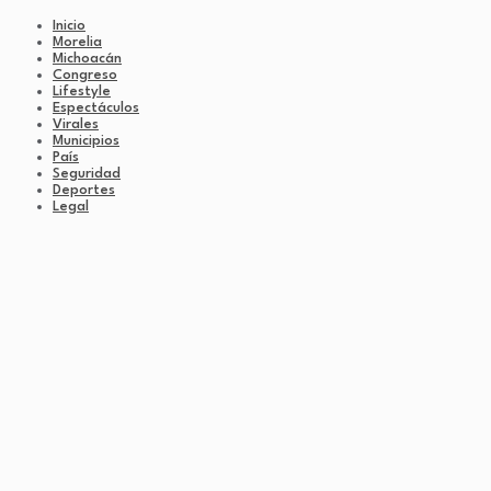
Inicio
Morelia
Michoacán
Congreso
Lifestyle
Espectáculos
Virales
Municipios
País
Seguridad
Deportes
Legal