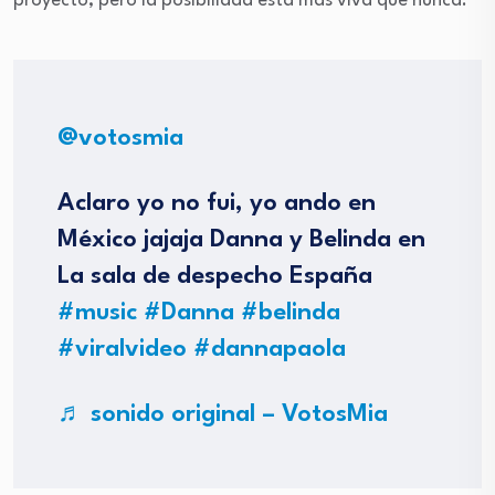
proyecto, pero la posibilidad está más viva que nunca.
@votosmia
Aclaro yo no fui, yo ando en
México jajaja Danna y Belinda en
La sala de despecho España
#music
#Danna
#belinda
#viralvideo
#dannapaola
♬ sonido original – VotosMia