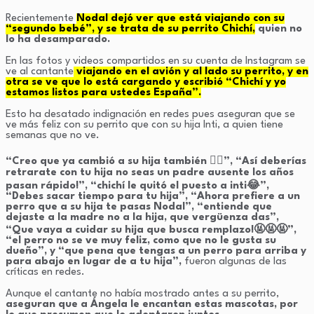
Recientemente
Nodal dejó ver que está viajando con su
“segundo bebé”, y se trata de su perrito Chichí,
quien no
lo ha desamparado.
En las fotos y videos compartidos en su cuenta de Instagram se
ve al cantante
viajando en el avión y al lado su perrito, y en
otra se ve que lo está cargando y escribió “Chichí y yo
estamos listos para ustedes España”.
Esto ha desatado indignación en redes pues aseguran que se
ve más feliz con su perrito que con su hija Inti, a quien tiene
semanas que no ve.
“Creo que ya cambió a su hija también 🤦‍♀️”, “Así deberías
retrarate con tu hija no seas un padre ausente los años
pasan rápido!”, “chichí le quitó el puesto a inti😂”,
“Debes sacar tiempo para tu hija”, “Ahora prefiere a un
perro que a su hija te pasas Nodal”, “entiende que
dejaste a la madre no a la hija, que vergüenza das”,
“Que vaya a cuidar su hija que busca remplazo!🤬🤬🤬”,
“el perro no se ve muy feliz, como que no le gusta su
dueño”, y “que pena que tengas a un perro para arriba y
para abajo en lugar de a tu hija”,
fueron algunas de las
críticas en redes.
Aunque el cantante no había mostrado antes a su perrito,
aseguran que a Ángela le encantan estas mascotas, por