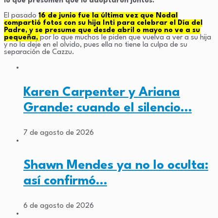
lo que presumen que lo adoptaron juntos.
El pasado
16 de junio fue la última vez que Nodal
compartió fotos con su hija Inti para celebrar el Día del
Padre, y se presume que desde abril o mayo no ve a su
pequeña,
por lo que muchos le piden que vuelva a ver a su hija
y no la deje en el olvido, pues ella no tiene la culpa de su
separación de Cazzu.
Karen Carpenter y Ariana
Grande: cuando el silencio…
7 de agosto de 2026
Shawn Mendes ya no lo oculta:
así confirmó…
6 de agosto de 2026