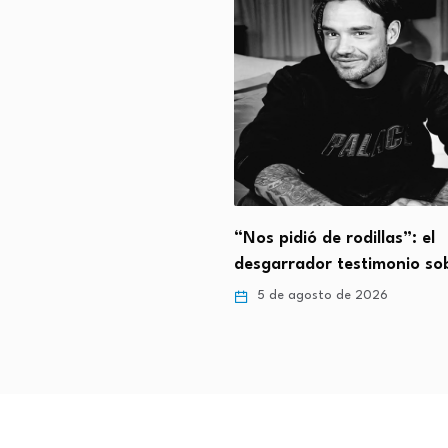
ntalla a la alfombra roja:
“Nos pidió de rodillas”: el
desgarrador testimonio s
gosto de 2026
5 de agosto de 2026