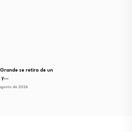
Grande se retira de un
Lleno histórico en Pátzcu
l y…
Moenia en el…
agosto de 2026
2 de agosto de 2026