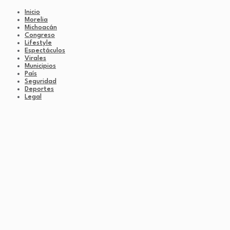
Inicio
Morelia
Michoacán
Congreso
Lifestyle
Espectáculos
Virales
Municipios
País
Seguridad
Deportes
Legal