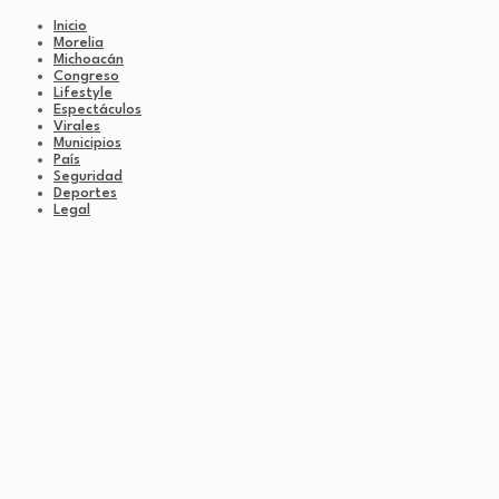
Inicio
Morelia
Michoacán
Congreso
Lifestyle
Espectáculos
Virales
Municipios
País
Seguridad
Deportes
Legal