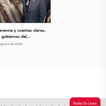
rencia y cuentas claras,
Lleno histórico en Pátzcu
e gobiernos del…
Moenia en el…
agosto de 2026
2 de agosto de 2026
Radio En Linea