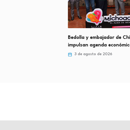
 Conagua Michoacán
Bedolla y embajador de Ch
 integral para el
impulsan agenda económi
…
3 de agosto de 2026
gosto de 2026