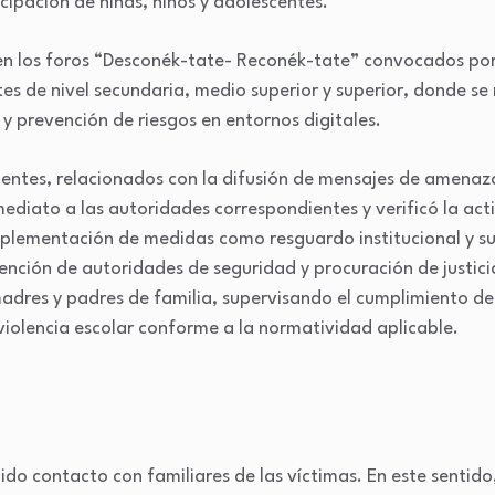
icipación de niñas, niños y adolescentes.
n los foros “Desconék-tate- Reconék-tate” convocados por l
tes de nivel secundaria, medio superior y superior, donde s
 y prevención de riesgos en entornos digitales.
ientes, relacionados con la difusión de mensajes de amenaz
ediato a las autoridades correspondientes y verificó la act
mplementación de medidas como resguardo institucional y s
vención de autoridades de seguridad y procuración de justici
adres y padres de familia, supervisando el cumplimiento de
violencia escolar conforme a la normatividad aplicable.
o contacto con familiares de las víctimas. En este sentido