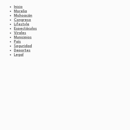
Inicio
Morelia
Michoacán
Congreso
Lifestyle
Espectáculos
Virales
Municipios
País
Seguridad
Deportes
Legal