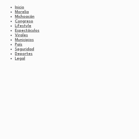
Inicio
Morelia
Michoacán
Congreso
Lifestyle
Espectáculos
Virales
Municipios
País
Seguridad
Deportes
Legal