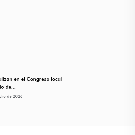
lizan en el Congreso local
Ley Mauricio sigue conge
ado de…
8 de julio de 2026
ulio de 2026