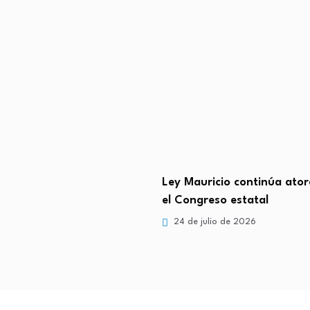
tavio Ocampo respaldo
Ley Mauricio continúa ato
ivo y coordinación total…
el Congreso estatal
lio de 2026
24 de julio de 2026