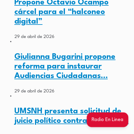
Propone Octavio Ocampo
cárcel para el “halconeo
digital”
29 de abril de 2026
Giulianna Bugarini propone
reforma para instaurar
Audiencias Ciudadanas…
29 de abril de 2026
UMSNH presenta solicitud de
juicio político contra Baltazar…
Radio En Linea