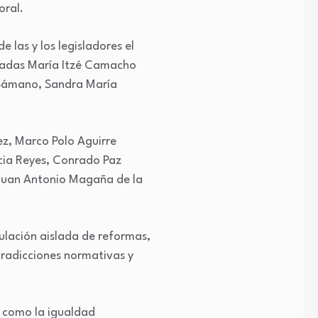
oral.
 las y los legisladores el
putadas María Itzé Camacho
 Sámano, Sandra María
ez, Marco Polo Aguirre
cia Reyes, Conrado Paz
 Juan Antonio Magaña de la
ulación aislada de reformas,
ntradicciones normativas y
s como la igualdad