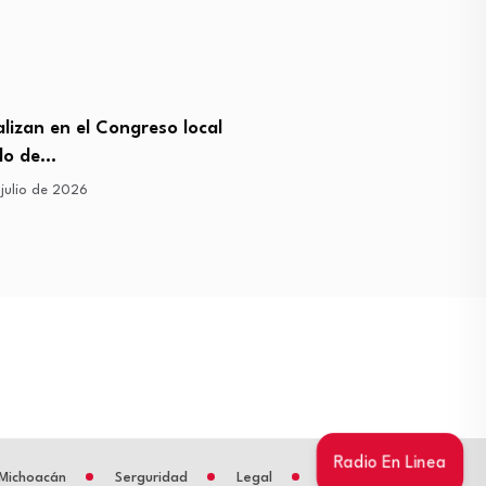
lizan en el Congreso local
Ley Mauricio sigue conge
ado de…
8 de julio de 2026
julio de 2026
Radio En Linea
Michoacán
Serguridad
Legal