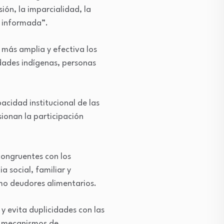
sión, la imparcialidad, la
 e informada”.
más amplia y efectiva los
dades indígenas, personas
acidad institucional de las
sionan la participación
congruentes con los
 social, familiar y
mo deudores alimentarios.
y evita duplicidades con las
da mecanismos de