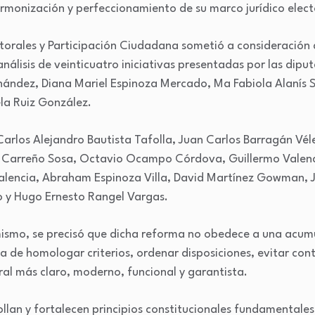
rmonización y perfeccionamiento de su marco jurídico elect
orales y Participación Ciudadana sometió a consideración de
nálisis de veinticuatro iniciativas presentadas por las di
rnández, Diana Mariel Espinoza Mercado, Ma Fabiola Alanís
ela Ruiz González.
Carlos Alejandro Bautista Tafolla, Juan Carlos Barragán Vél
n Carreño Sosa, Octavio Ocampo Córdova, Guillermo Valen
Valencia, Abraham Espinoza Villa, David Martínez Gowman,
 y Hugo Ernesto Rangel Vargas.
mismo, se precisó que dicha reforma no obedece a una acum
iva de homologar criterios, ordenar disposiciones, evitar co
ral más claro, moderno, funcional y garantista.
ollan y fortalecen principios constitucionales fundamentale