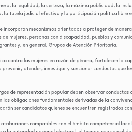
ero, la legalidad, la certeza, la máxima publicidad, la inclu
, la tutela judicial efectiva y la participación política libre
e incorporan mecanismos orientados a proteger de manera 
es de mujeres, personas con discapacidad, pueblos y comuni
rantes y, en general, Grupos de Atención Prioritaria.
tica contra las mujeres en razón de género, fortalecen la cap
 prevenir, atender, investigar y sancionar conductas que le
argos de representación popular deben observar conductas 
n las obligaciones fundamentales derivadas de la convivencia
podrán ser candidatos quienes se encuentren registrados co
atribuciones compatibles con el ámbito competencial local 
 a la autoridad nacional electoral, al tiempo que consoli