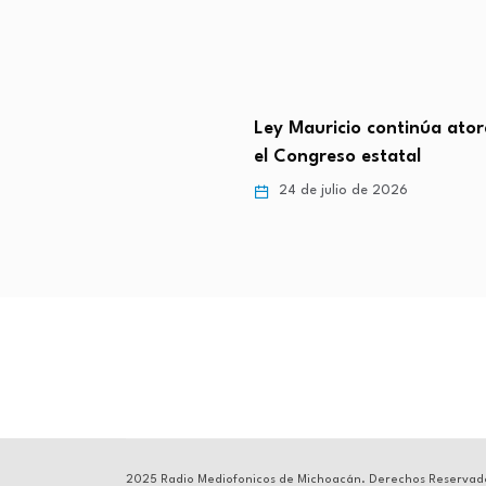
tavio Ocampo respaldo
Ley Mauricio continúa ato
ivo y coordinación total…
el Congreso estatal
ulio de 2026
24 de julio de 2026
2025 Radio Mediofonicos de Michoacán. Derechos Reservad