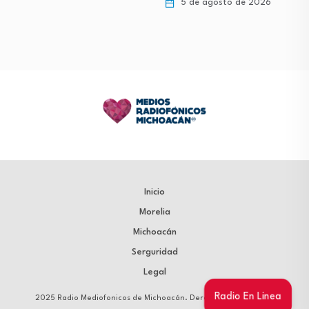
5 de agosto de 2026
Inicio
Morelia
Michoacán
Serguridad
Legal
Radio En Linea
2025 Radio Mediofonicos de Michoacán. Derechos Reservados.