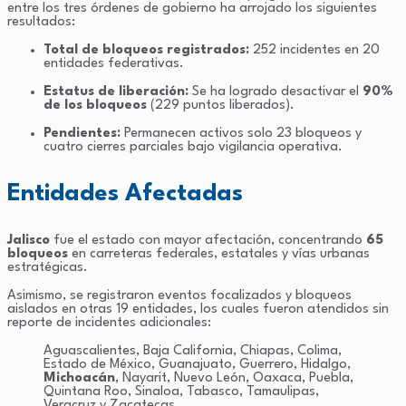
entre los tres órdenes de gobierno ha arrojado los siguientes
resultados:
Total de bloqueos registrados:
252 incidentes en 20
entidades federativas.
Estatus de liberación:
Se ha logrado desactivar el
90%
de los bloqueos
(229 puntos liberados).
Pendientes:
Permanecen activos solo 23 bloqueos y
cuatro cierres parciales bajo vigilancia operativa.
Entidades Afectadas
Jalisco
fue el estado con mayor afectación, concentrando
65
bloqueos
en carreteras federales, estatales y vías urbanas
estratégicas.
Asimismo, se registraron eventos focalizados y bloqueos
aislados en otras 19 entidades, los cuales fueron atendidos sin
reporte de incidentes adicionales:
Aguascalientes, Baja California, Chiapas, Colima,
Estado de México, Guanajuato, Guerrero, Hidalgo,
Michoacán
, Nayarit, Nuevo León, Oaxaca, Puebla,
Quintana Roo, Sinaloa, Tabasco, Tamaulipas,
Veracruz y Zacatecas.