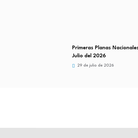
 Planas Nacionales 31 de
Primeras Planas Nacionale
l 2026
Julio del 2026
lio de 2026
29 de julio de 2026