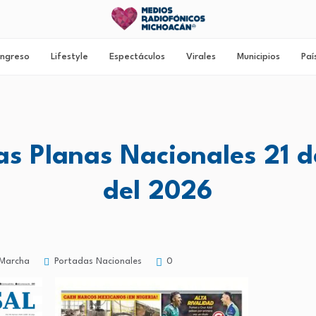
ngreso
Lifestyle
Espectáculos
Virales
Municipios
Paí
as Planas Nacionales 21 
del 2026
Portadas Nacionales
Marcha
0