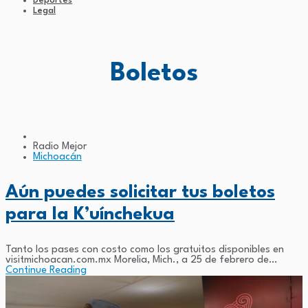
Deportes
Legal
Boletos
Radio Mejor
Michoacán
Aún puedes solicitar tus boletos
para la K’uínchekua
Tanto los pases con costo como los gratuitos disponibles en
visitmichoacan.com.mx Morelia, Mich., a 25 de febrero de
2026.- Los boletos para la K’uínchekua 2026, tanto gratuitos
Continue Reading
como con...